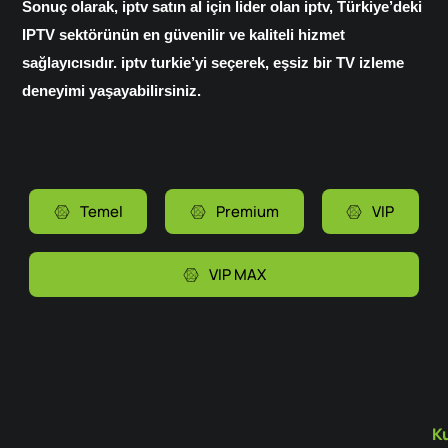
Sonuç olarak, iptv satın al için lider olan iptv, Türkiye’deki
IPTV sektörünün en güvenilir ve kaliteli hizmet
sağlayıcısıdır. iptv turkie’yi seçerek, eşsiz bir TV izleme
deneyimi yaşayabilirsiniz.
Temel
Premium
VIP
VIP MAX
Ku