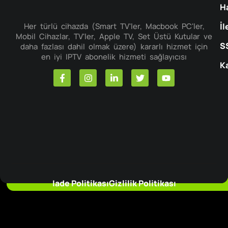
H
Her türlü cihazda (Smart TV'ler, Macbook PC'ler,
İl
Mobil Cihazlar, TV'ler, Apple TV, Set Üstü Kutular ve
S
daha fazlası dahil olmak üzere) kararlı hizmet için
en iyi IPTV abonelik hizmeti sağlayıcısı
Ka
Iade Politikası
Gizlilik Politikası