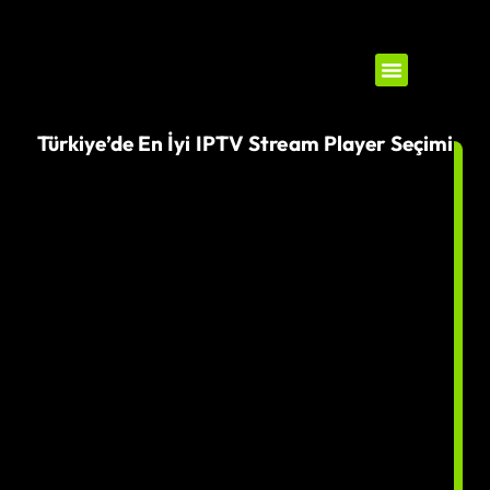
Televizyon kanalları
Kurulum Kılavuzu
Türkiye’de En İyi IPTV Stream Player Seçimi