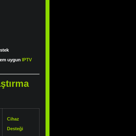
stek
 hem uygun
IPTV
aştırma
Cihaz
Desteği