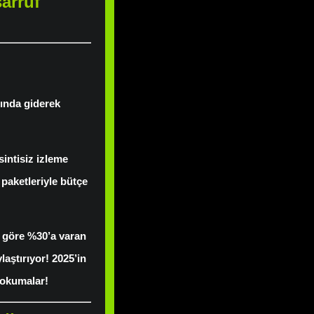
sarruf
sında giderek
sintisiz izleme
paketleriyle bütçe
e göre %30’a varan
laştırıyor! 2025’in
i okumalar!