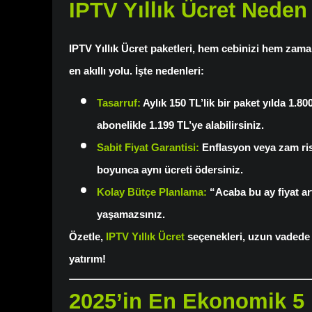
IPTV Yıllık Ücret Nede
IPTV Yıllık Ücret
paketleri, hem cebinizi hem zama
en akıllı yolu. İşte nedenleri:
Tasarruf
:
Aylık 150 TL’lik bir paket yılda 1.80
abonelikle 1.199 TL’ye alabilirsiniz.
Sabit Fiyat Garantisi
:
Enflasyon veya zam ri
boyunca aynı ücreti ödersiniz.
Kolay Bütçe Planlama
:
“Acaba bu ay fiyat ar
yaşamazsınız.
Özetle,
IPTV Yıllık Ücret
seçenekleri, uzun vadede 
yatırım!
2025’in En Ekonomik 5