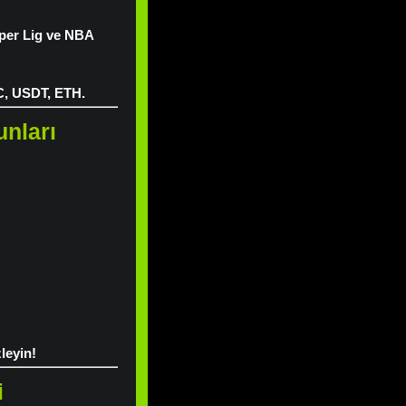
per Lig ve NBA
C, USDT, ETH.
unları
leyin!
i