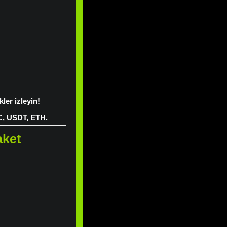
kler izleyin!
C, USDT, ETH.
aket