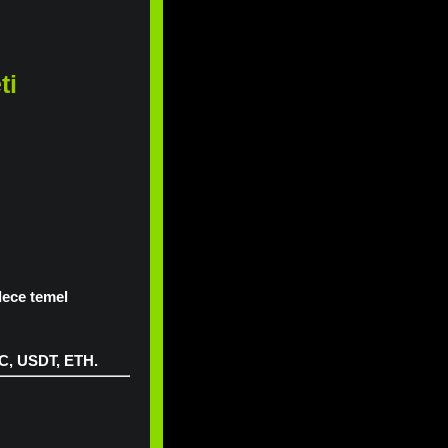
ti
dece temel
TC, USDT, ETH.