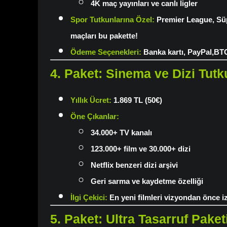
4K
maç yayınları ve canlı ligler
Spor Tutkunlarına Özel
:
Premier League, Sü
maçları bu pakette!
Ödeme Seçenekleri
:
Banka kartı, PayPal,BT
4. Paket: Sinema ve Dizi Tutk
Yıllık Ücret
:
1.869 TL (50€)
Öne Çıkanlar
:
34.000+ TV kanalı
123.000+ film ve 30.000+ dizi
Netflix benzeri dizi arşivi
Geri sarma ve kaydetme özelliği
İlgi Çekici
:
En yeni filmleri vizyondan önce iz
5. Paket: Ultra Tasarruf Paket