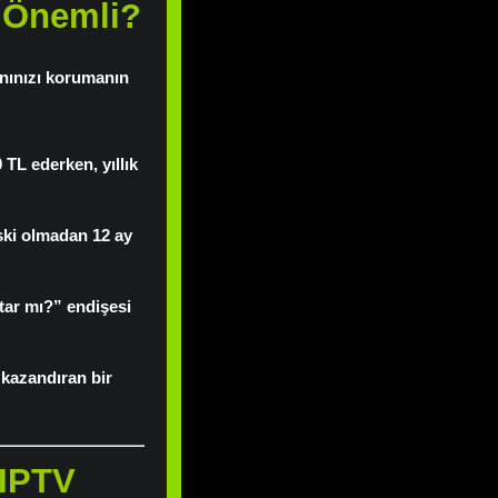
n Önemli?
nınızı korumanın
0 TL ederken, yıllık
ski olmadan 12 ay
tar mı?” endişesi
kazandıran bir
 IPTV